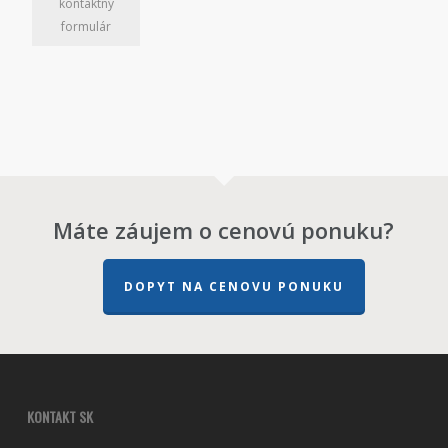
kontaktný
formulár
Máte záujem o cenovú ponuku?
DOPYT NA CENOVU PONUKU
KONTAKT SK