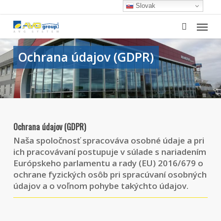
Skip
Slovak
to
Menu
main
search
content
Ochrana údajov (GDPR)
Ochrana údajov (GDPR)
Naša spoločnosť spracováva osobné údaje a pri
ich pracovávaní postupuje v súlade s nariadením
Európskeho parlamentu a rady (EU) 2016/679 o
ochrane fyzických osôb pri spracúvaní osobných
údajov a o voľnom pohybe takýchto údajov.