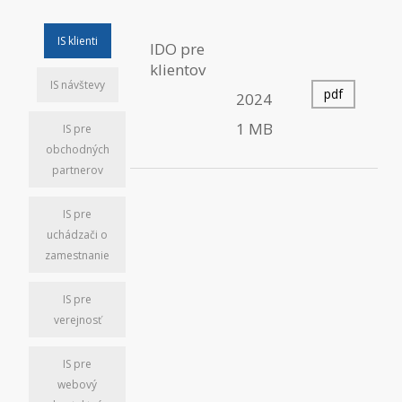
IS klienti
IDO pre
klientov
IS návštevy
pdf
2024
1 MB
IS pre
obchodných
partnerov
IS pre
uchádzači o
zamestnanie
IS pre
verejnosť
IS pre
webový